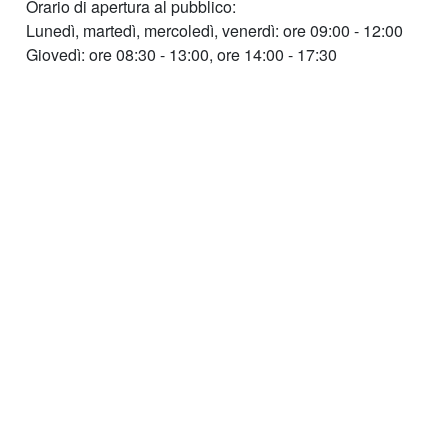
Orario di apertura al pubblico:
Lunedì, martedì, mercoledì, venerdì: ore 09:00 - 12:00
Giovedì: ore 08:30 - 13:00, ore 14:00 - 17:30
Sitemap
Condividi
Condividi
Condividi
Condividi:
© 2026
Provincia autonoma di Bolzano - Alto Adige
Cod. Fisc.: 00390090215
E-mail:
info@provincia.bz.it
PEC:
adm@pec.prov.bz.it
Realizzazione:
Informatica Alto Adige SPA
AMMINISTRAZIONE TRASPARENTE
CONTATTI
SEGNALA UN PROBLEMA