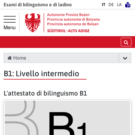
Vai direttamente alla navigazione principale
Vai al contenuto principale
Esami di bilinguismo e di ladino
IT
DE
LA
Menu
Ce
Home
B1: Livello intermedio
L'attestato di bilinguismo B1