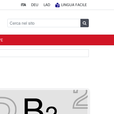
IT
A
DE
U
LA
D
LINGUA FACILE
Cerca nel sito
Cerca
VE