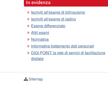
In evidenza
Iscriviti all'esame di bilinguismo
Iscriviti all'esame di ladino
Esame differenziato
Altri esami
Normativa
Informativa trattamento dati personali
DIGI POINT: la rete di servizi di facilitazione
digitale
Sitemap
© 2026
Provincia autonoma di Bolzano - Alto Adige
Cod. Fisc.: 00390090215