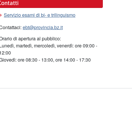
Contatti
Servizio esami di bi- e trilinguismo
Contattaci:
ebt@provincia.bz.it
Orario di apertura al pubblico:
Lunedì, martedì, mercoledì, venerdì: ore 09:00 -
12:00
Giovedì: ore 08:30 - 13:00, ore 14:00 - 17:30
RASPARENTE
CONTATTI
SEGNALA UN PROBLEMA
Facebook
Instagram
LinkedIn
YouTube
TikTok
WhatsApp
Seguici su