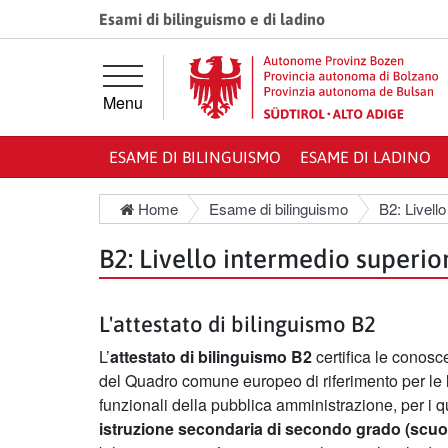
Vai direttamente alla navigazione principale
Vai al contenuto principale
Esami di bilinguismo e di ladino
Menu
ESAME DI BILINGUISMO
ESAME DI LADINO
Home
Esame di bilinguismo
B2: Livell
B2: Livello intermedio superio
L'attestato di bilinguismo B2
L’
attestato di bilinguismo B2
certifica le conos
del Quadro comune europeo di riferimento per le 
funzionali della pubblica amministrazione, per i 
istruzione secondaria di secondo grado
(scuo