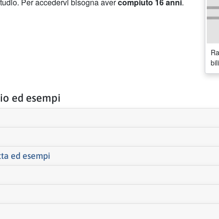
 studio. Per accedervi bisogna aver
compiuto 16 anni
.
Ra
bi
lio ed esempi
tta ed esempi