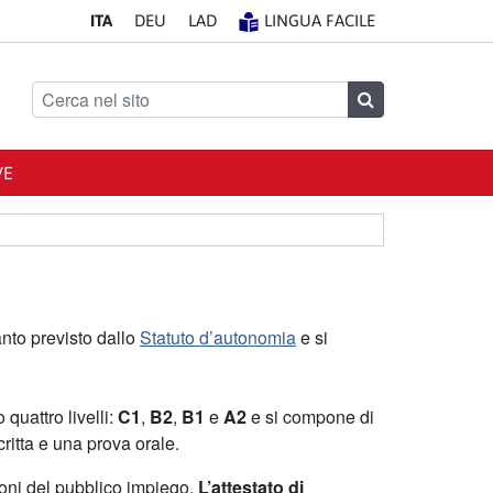
IT
A
DE
U
LA
D
LINGUA FACILE
Cerca nel sito
Cerca
VE
anto previsto dallo
Statuto d’autonomia
e si
 quattro livelli:
C1
,
B2
,
B1
e
A2
e si compone di
ritta e una prova orale.
zioni del pubblico impiego.
L’attestato di