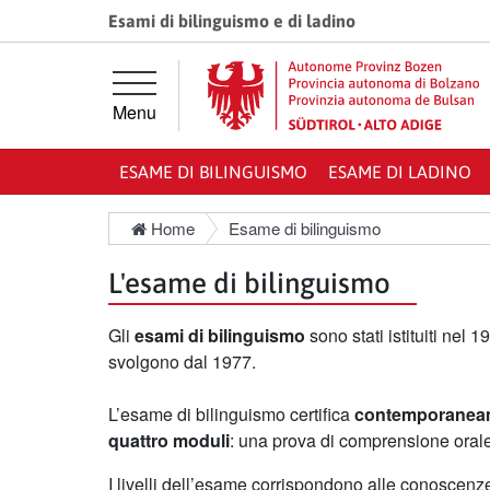
Vai direttamente alla navigazione principale
Vai al contenuto principale
Esami di bilinguismo e di ladino
Menu
ESAME DI BILINGUISMO
ESAME DI LADINO
Home
Esame di bilinguismo
L'esame di bilinguismo
Gli
esami di bilinguismo
sono stati istituiti nel 
svolgono dal 1977.
L’esame di bilinguismo certifica
contemporaneame
quattro moduli
: una prova di comprensione orale
I livelli dell’esame corrispondono alle conoscenze 