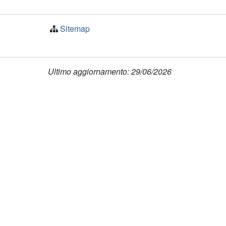
Sitemap
Ultimo aggiornamento: 29/06/2026
© 2026
Provincia autonoma di Bolzano - Alto Adige
Cod. Fisc.: 00390090215
E-mail:
info@provincia.bz.it
PEC:
adm@pec.prov.bz.it
Realizzazione:
Informatica Alto Adige SPA
Dichiarazion