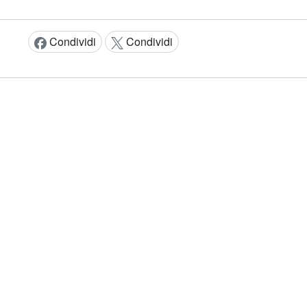
Condividi
Condividi
Condividi:
AMMINISTRAZIONE T
e di accessibilità
Note legali
Privacy
Cookie
Social